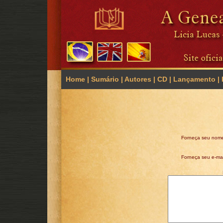
Home
|
Sumário
|
Autores
|
CD
|
Lançamento
|
Forneça seu nom
Forneça seu e-mai